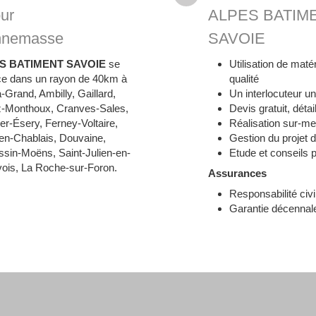
ur
ALPES BATIM
nnemasse
SAVOIE
S BATIMENT SAVOIE
se
Utilisation de maté
ce dans un rayon de 40km à
qualité
la-Grand, Ambilly, Gaillard,
Un interlocuteur u
z-Monthoux, Cranves-Sales,
Devis gratuit, détai
er-Ésery, Ferney-Voltaire,
Réalisation sur-m
en-Chablais, Douvaine,
Gestion du projet d
sin-Moëns, Saint-Julien-en-
Etude et conseils 
ois, La Roche-sur-Foron.
Assurances
Responsabilité civi
Garantie décennal