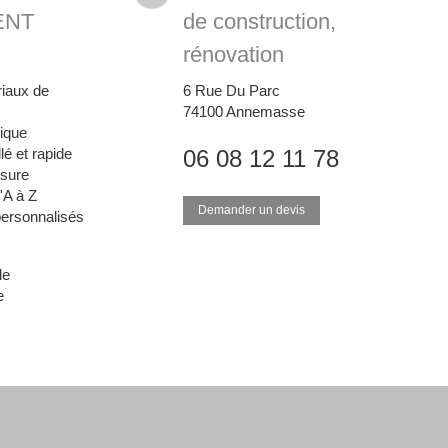
ENT
de construction,
rénovation
riaux de
6 Rue Du Parc
74100
Annemasse
nique
llé et rapide
06 08 12 11 78
esure
'A à Z
Demander un devis
personnalisés
le
e