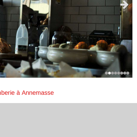
Slide 
mberie à Annemasse