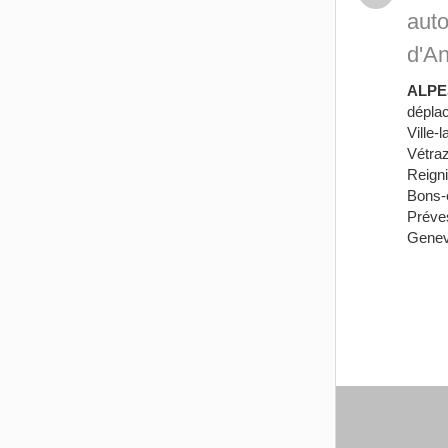
auto
d'A
ALPE
dépla
Ville-
Vétra
Reigni
Bons-
Préves
Genev