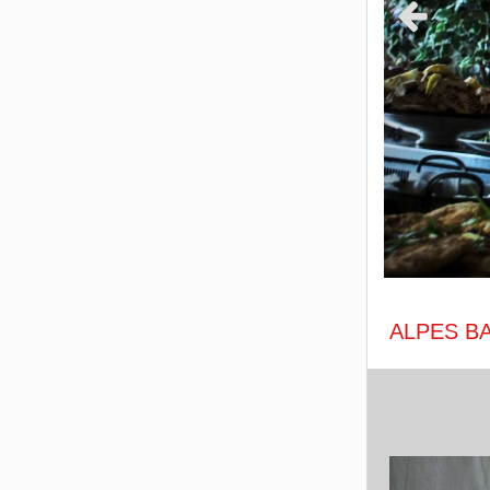
Slide préc
ALPES BAT